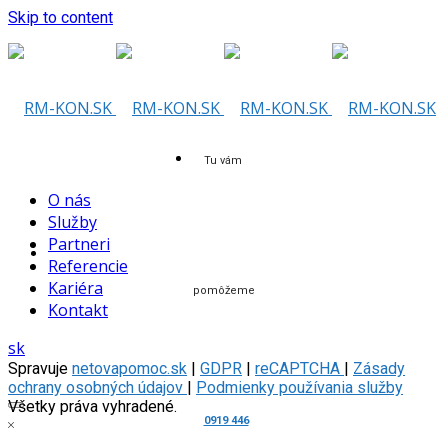
Skip to content
Tu vám
O nás
Služby
Partneri
Referencie
Kariéra
pomôžeme
Kontakt
sk
Spravuje
netovapomoc.sk
|
GDPR
|
reCAPTCHA
|
Zásady
ochrany osobných údajov
|
Podmienky používania služby
Všetky práva vyhradené.
0919 446