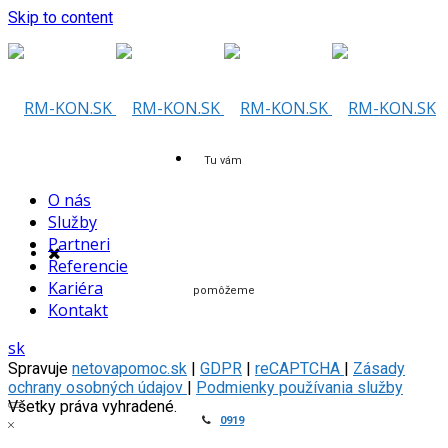
Skip to content
Tu vám
O nás
Služby
Partneri
Referencie
Kariéra
pomôžeme
Kontakt
sk
Spravuje
netovapomoc.sk
|
GDPR
|
reCAPTCHA
|
Zásady
ochrany osobných údajov
|
Podmienky používania služby
Všetky práva vyhradené.
0919