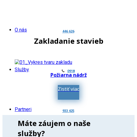
O nás
446 626
Zakladanie stavieb
Služby
0918
Požiarna nádrž
Zistiť viac
Partneri
933 425
Máte záujem o naše
služby?